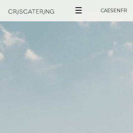
☰
CA
ES
EN
FR