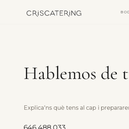
BO
Hablemos de t
Explica'ns què tens al cap i preparar
646 488 033