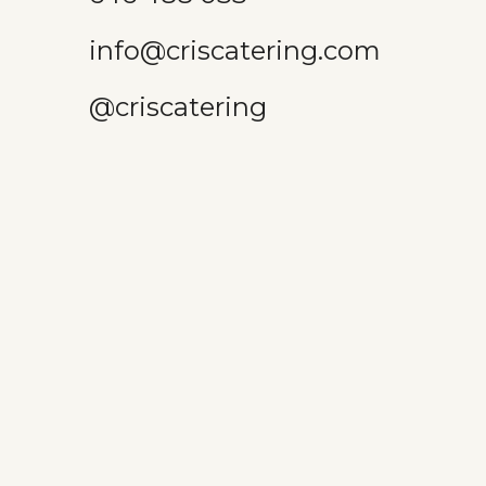
info@criscatering.com
@criscatering