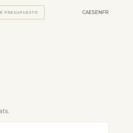
CA
ES
EN
FR
AR PRESUPUESTO
ats.